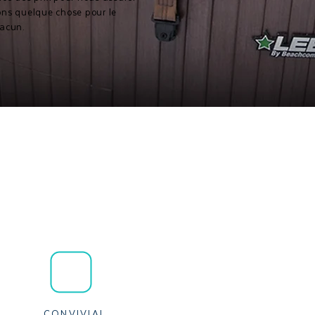
ns quelque chose pour le
acun.
CONVIVIAL