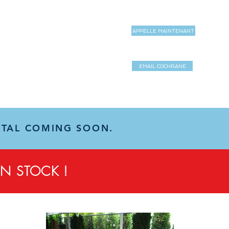
APPELLE MAINTENANT
MAGASIN
MORE
EMAIL COCHRANE
Log In / Sign 
RTAL COMING SOON.
EN STOCK !