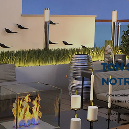
TON 
NOT
Votre expérie
ou meilleure 
toujours à vou
personnalisée
souviendrez.