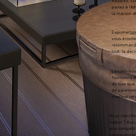
Appelez, cli
parlez à l&#
la maison et
Exprimer
to
vous écoute
recommanda
tout, la déc
Laissez-nou
fournirons d
de luxe que 
de paiement 
meilleur ret
Vous cherche
valeur ? Auc
prix compétit
correspondan