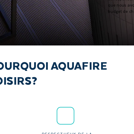
que nous avo
budget de ch
OURQUOI AQUAFIRE
OISIRS?