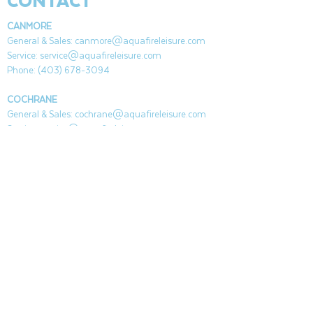
CONTACT
CANMORE
General & Sales:
canmore@aquafireleisure.com
Service:
service@aquafireleisure.com
Phone:
(403) 678-3094
COCHRANE
General & Sales:
cochrane@aquafireleisure.com
Service:
service@aquafireleisure.com
Phone & AI Reception:
(403) 840-0470
CANMORE
|
BANFF
|
APPARTEMENTS DE
L&#39;HOMME MORT
|
EXSHAW
|
LAC
LOUISE
|
KANANAKIS
|
VOIR
|
COCHRANE
|
PATTE
D&#39;OURS
|
BANQUE DE PRINTEMPS
|
LE
RUISSEAU DE BRAGG